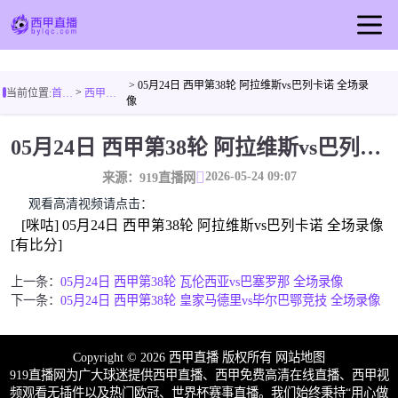
首页
> 05月24日 西甲第38轮 阿拉维斯vs巴列卡诺 全场录
>
当前位置:
首页
西甲视频
西甲直播
像
足球直播
05月24日 西甲第38轮 阿拉维斯vs巴列卡诺 全场录像
篮球直播
2026-05-24 09:07
来源：919直播网
西甲视频
观看高清视频请点击：
[咪咕] 05月24日 西甲第38轮 阿拉维斯vs巴列卡诺 全场录像
西甲新闻
[有比分]
上一条：
05月24日 西甲第38轮 瓦伦西亚vs巴塞罗那 全场录像
下一条：
05月24日 西甲第38轮 皇家马德里vs毕尔巴鄂竞技 全场录像
Copyright © 2026 西甲直播 版权所有
网站地图
919直播网为广大球迷提供西甲直播、西甲免费高清在线直播、西甲视
频观看无插件以及热门欧冠、世界杯赛事直播。我们始终秉持“用心做