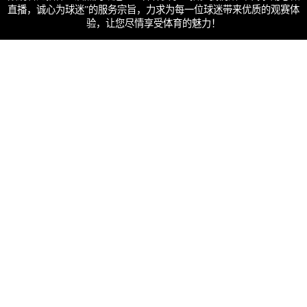
直播，诚心为球迷”的服务宗旨，力求为每一位球迷带来优质的观赛体
验，让您尽情享受体育的魅力！