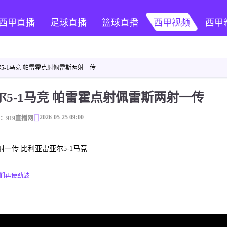
西甲直播
足球直播
篮球直播
西甲视频
西甲
5-1马竞 帕雷霍点射佩雷斯两射一传
5-1马竞 帕雷霍点射佩雷斯两射一传
2026-05-25 09:00
：919直播网
一传 比利亚雷亚尔5-1马竞
们再使劲鼓