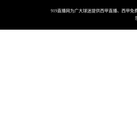
919直播网为广大球迷提供西甲直播、西甲