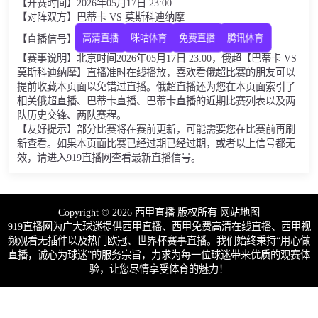
【开赛时间】2026年05月17日 23:00
【对阵双方】巴蒂卡 VS 莫斯科迪纳摩
高清直播
咪咕体育
免费直播
腾讯体育
【直播信号】
【赛事说明】北京时间2026年05月17日 23:00，俄超【巴蒂卡 VS
莫斯科迪纳摩】直播准时在线播放，喜欢看俄超比赛的朋友可以
提前收藏本页面以免错过直播。俄超直播还为您在本页面索引了
相关俄超直播、巴蒂卡直播、巴蒂卡直播的近期比赛列表以及两
队历史交锋、两队赛程。
【友好提示】部分比赛将在赛前更新，可能需要您在比赛前再刷
新查看。如果本页面比赛已经过期已经过期，或者以上信号都无
效，请进入919直播网查看最新直播信号。
Copyright © 2026 西甲直播 版权所有
网站地图
919直播网为广大球迷提供西甲直播、西甲免费高清在线直播、西甲视
频观看无插件以及热门欧冠、世界杯赛事直播。我们始终秉持“用心做
直播，诚心为球迷”的服务宗旨，力求为每一位球迷带来优质的观赛体
验，让您尽情享受体育的魅力！