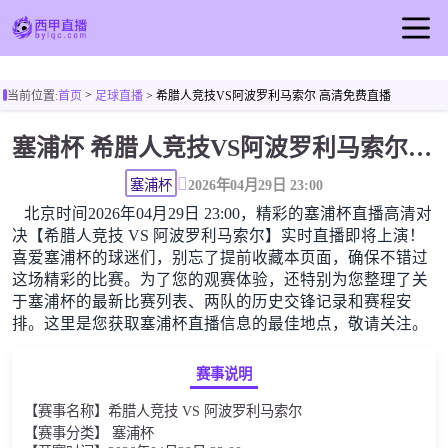
首页
>
当前位置:
首页
足球直播
> 希腊人竞技VS阿波罗利马索尔 高清免费直播
西甲直播
塞浦杯 希腊人竞技VS阿波罗利马索尔高清直播免费观看
足球直播
篮球直播
塞浦杯
2026年04月29日 23:00
北京时间2026年04月29日 23:00，精彩的塞浦杯直播高清对
西甲视频
决【希腊人竞技 VS 阿波罗利马索尔】实时直播即将上演！
西甲新闻
喜爱塞浦杯的球迷们，别忘了提前收藏本页面，确保不错过
这场精彩的比赛。为了您的观赛体验，还特别为您整理了关
于塞浦杯的最新比赛列表、两队的历史交锋记录和赛程安
排。这里是您获取塞浦杯直播信息的最佳地点，敬请关注。
赛事说明
【赛事名称】希腊人竞技 VS 阿波罗利马索尔
【赛事分类】 塞浦杯