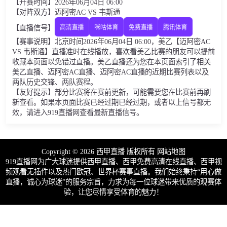
【开赛时间】2026年06月04日 06:00
【对阵双方】迈阿密AC VS 韦斯通
【直播信号】
高清直播
咪咕体育
免费直播
腾讯体育
【赛事说明】北京时间2026年06月04日 06:00，美乙【迈阿密AC
VS 韦斯通】直播准时在线播放，喜欢看美乙比赛的朋友可以提前
收藏本页面以免错过直播。美乙直播还为您在本页面索引了相关
美乙直播、迈阿密AC直播、迈阿密AC直播的近期比赛列表以及
两队历史交锋、两队赛程。
【友好提示】部分比赛将在赛前更新，可能需要您在比赛前再刷
新查看。如果本页面比赛已经过期已经过期，或者以上信号都无
效，请进入919直播网查看最新直播信号。
Copyright © 2026 西甲直播 版权所有
网站地图
919直播网为广大球迷提供西甲直播、西甲免费高清在线直播、西甲视
频观看无插件以及热门欧冠、世界杯赛事直播。我们始终秉持“用心做
直播，诚心为球迷”的服务宗旨，力求为每一位球迷带来优质的观赛体
验，让您尽情享受体育的魅力！