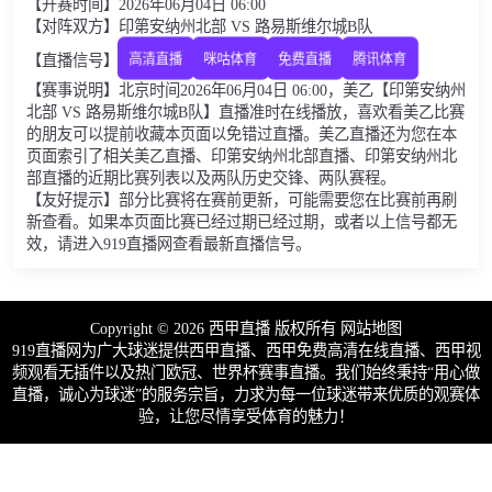
【开赛时间】2026年06月04日 06:00
【对阵双方】印第安纳州北部 VS 路易斯维尔城B队
【直播信号】
高清直播
咪咕体育
免费直播
腾讯体育
【赛事说明】北京时间2026年06月04日 06:00，美乙【印第安纳州
北部 VS 路易斯维尔城B队】直播准时在线播放，喜欢看美乙比赛
的朋友可以提前收藏本页面以免错过直播。美乙直播还为您在本
页面索引了相关美乙直播、印第安纳州北部直播、印第安纳州北
部直播的近期比赛列表以及两队历史交锋、两队赛程。
【友好提示】部分比赛将在赛前更新，可能需要您在比赛前再刷
新查看。如果本页面比赛已经过期已经过期，或者以上信号都无
效，请进入919直播网查看最新直播信号。
Copyright © 2026 西甲直播 版权所有
网站地图
919直播网为广大球迷提供西甲直播、西甲免费高清在线直播、西甲视
频观看无插件以及热门欧冠、世界杯赛事直播。我们始终秉持“用心做
直播，诚心为球迷”的服务宗旨，力求为每一位球迷带来优质的观赛体
验，让您尽情享受体育的魅力！