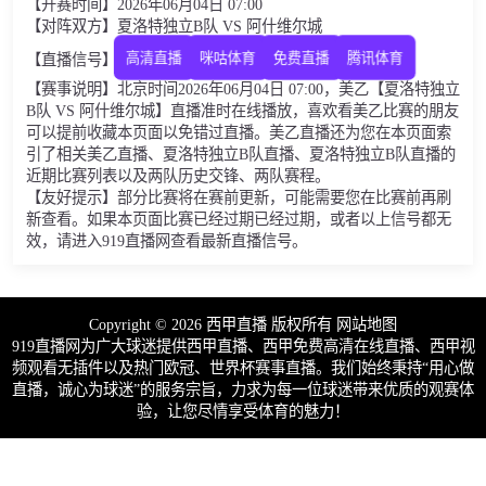
【开赛时间】2026年06月04日 07:00
【对阵双方】夏洛特独立B队 VS 阿什维尔城
高清直播
咪咕体育
免费直播
腾讯体育
【直播信号】
【赛事说明】北京时间2026年06月04日 07:00，美乙【夏洛特独立
B队 VS 阿什维尔城】直播准时在线播放，喜欢看美乙比赛的朋友
可以提前收藏本页面以免错过直播。美乙直播还为您在本页面索
引了相关美乙直播、夏洛特独立B队直播、夏洛特独立B队直播的
近期比赛列表以及两队历史交锋、两队赛程。
【友好提示】部分比赛将在赛前更新，可能需要您在比赛前再刷
新查看。如果本页面比赛已经过期已经过期，或者以上信号都无
效，请进入919直播网查看最新直播信号。
Copyright © 2026 西甲直播 版权所有
网站地图
919直播网为广大球迷提供西甲直播、西甲免费高清在线直播、西甲视
频观看无插件以及热门欧冠、世界杯赛事直播。我们始终秉持“用心做
直播，诚心为球迷”的服务宗旨，力求为每一位球迷带来优质的观赛体
验，让您尽情享受体育的魅力！