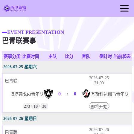
首页
EVENT PRESENTATION
西甲直播
巴青联赛事
足球直播
篮球直播
赛事分类
比赛时间
主队
比分
客队
倒计时
当前状态
西甲视频
2026-07-25 星期六
西甲新闻
2026-07-25
巴青联
21:00
0
:
0
博塔弗戈RJ青年队
瓦斯科达伽马青年队
:
:
273
10
30
即将开始
2026-07-26 星期日
2026-07-26
巴青联