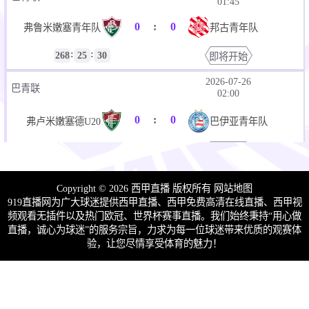
01:45
0
:
0
弗鲁米嫩塞青年队
邦古青年队
:
:
268
25
30
即将开始
2026-07-26
巴青联
02:00
0
:
0
弗卢米嫩塞德U20
巴伊亚青年队
:
:
268
10
30
即将开始
2026-07-26
巴青联
02:00
Copyright © 2026 西甲直播 版权所有
网站地图
919直播网为广大球迷提供西甲直播、西甲免费高清在线直播、西甲视
0
:
0
安霍斯天空U20
CEFAT蒂罗尔U20
频观看无插件以及热门欧冠、世界杯赛事直播。我们始终秉持“用心做
直播，诚心为球迷”的服务宗旨，力求为每一位球迷带来优质的观赛体
:
:
268
10
30
即将开始
验，让您尽情享受体育的魅力！
2026-07-26
巴青联
02:00
0
:
0
皇家维拉U20
卡尔拉青年队